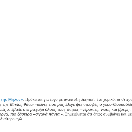
 της Μήλος»
.
Πρόκειται για έργο με ανάπτυξη σκηνική, ένα χορικό, οι στίχοι
ς της Μήλος θάναι –κείνες που μας έλεγε ψες-προψές ο γερο-Θουκυδίδης
σιές κι έβαλε στο μαχαίρι όλους τους άντρες –γέροντες, νιους και βρέφη,
γοργά, πιο ξάστερα –σιγανά πάντα.
». Σημειώνεται ότι όπως συμβαίνει και με
διαίτερο εγώ.