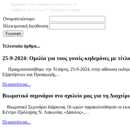
Εγγραφείτε στην υπηρεσία newsletter για να
ου
λαμβάνετε τα νέα του 4
Γυμνασίου Σπάρτης
Ονοματεπώνυμο
Ηλεκτρονική διεύθυνση
Τελευταία άρθρα...
25-9-2024: Ομιλία για τους γονείς-κηδεμόνες με τίτλ
Πραγματοποιήθηκε την Τετάρτη, 25-9-2024, στην αίθουσα εκδηλώσ
Εξαρτήσεων και Προαγωγής…
Περισσότερα...
Βιωματικό σεμινάριο στο σχολείο μας για τη Διαχείρ
Βιωματικό Σεμινάριο διάρκειας 16 ωρών παρακολούθησαν οι εκπαιδ
Κέντρο Πρόληψης Ν. Λακωνίας «Δίαυλος»,…
Περισσότερα...