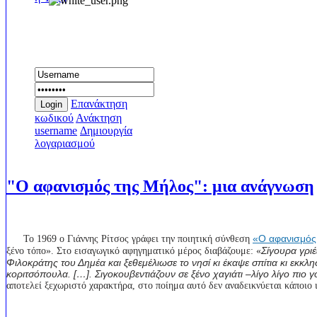
Συνδεθείτε
Επανάκτηση
Login
κωδικού
Ανάκτηση
username
Δημιουργία
λογαριασμού
"Ο αφανισμός της Μήλος": μια ανάγνωση
«Ο αφανισμός
Το 1969 ο Γιάννης Ρίτσος γράφει την ποιητική σύνθεση
Σίγουρα γριέ
ξένο τόπο». Στο εισαγωγικό αφηγηματικό μέρος διαβάζουμε: «
Φιλοκράτης του Δημέα και ξεθεμέλιωσε το νησί κι έκαψε σπίτια κι εκκλη
κοριτσόπουλα. […]. Σιγοκουβεντιάζουν σε ξένο χαγιάτι –λίγο λίγο πιο 
αποτελεί ξεχωριστό χαρακτήρα, στο ποίημα αυτό δεν αναδεικνύεται κάποιο ι