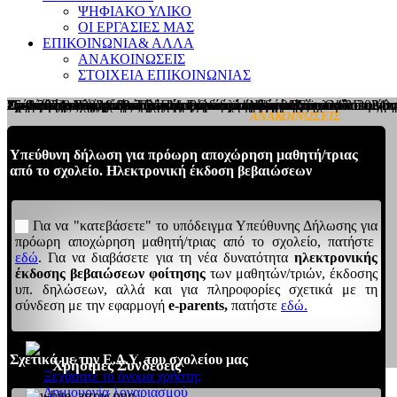
ΨΗΦΙΑΚΟ ΥΛΙΚΟ
ΟΙ ΕΡΓΑΣΙΕΣ ΜΑΣ
ΕΠΙΚΟΙΝΩΝΙΑ
& ΑΛΛΑ
ΑΝΑΚΟΙΝΩΣΕΙΣ
ΣΤΟΙΧΕΙΑ ΕΠΙΚΟΙΝΩΝΙΑΣ
25-9-2024, στις 18:00: "Επικοινωνία και συνεργασία σχολείου-οικο
Σεπτέμβριος 2024: Βιωματικό σεμινάριο από τον "Δίαυλο" στους/στι
Προτεινόμενες δράσεις για την Ευρωπαϊκή Ημέρα Γλωσσών 2024
Εργασίες βαφής και βελτίωσης του διδακτηρίου μας
Σχέδιο εργασίας για τον Ρόμπερτ Οπενχάιμερ
26-6-2024: Η παράσταση "Πάμε σαν άλλοτε" στο Σαϊνοπούλειο
Ζωγραφίζοντας εμπνευσμένοι/ες από τον "Μικρό Πρίγκιπα"
Σχολείο ανοιχτό στην κοινωνία: βίντεο με τις δράσεις που υλοποιήθ
16-4-2024: Δύο σχολεία της Μαγνησίας επισκέφθηκαν το 4ο Γυμνάσ
8οι Αγώνες Ρητορικής Τέχνης: εξαιρετική εμφάνιση του Ομίλου Ρητ
ΑΝΑΚΟΙΝΩΣΕΙΣ
Υπεύθυνη δήλωση για πρόωρη αποχώρηση μαθητή/τριας
από το σχολείο. Ηλεκτρονική έκδοση βεβαιώσεων
Για να "κατεβάσετε" το υπόδειγμα Υπεύθυνης Δήλωσης για
πρόωρη αποχώρηση μαθητή/τριας από το σχολείο, πατήστε
εδώ
. Για να διαβάσετε για τη νέα δυνατότητα
ηλεκτρονικής
έκδοσης βεβαιώσεων φοίτησης
των μαθητών/τριών, έκδοσης
υπ. δηλώσεων, αλλά και για πληροφορίες σχετικά με τη
σύνδεση με την εφαρμογή
e-parents,
πατήστε
εδώ.
Σχετικά με την Ε.Δ.Υ. του σχολείου μας
Χρήσιμες Συνδέσεις
Ξεχάσατε το όνομα χρήστη;
Δημιουργία λογαριασμού