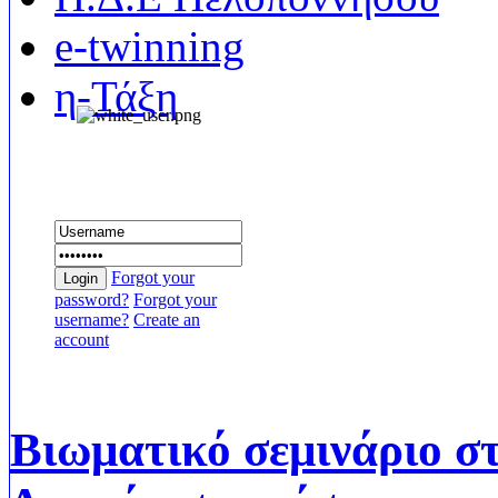
e-twinning
η-Τάξη
Συνδεθείτε
Forgot your
Login
password?
Forgot your
username?
Create an
account
Βιωματικό σεμινάριο στ