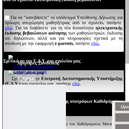
Για να "κατεβάσετε" το υπόδειγμα Υπεύθυνης Δήλωσης για
πρόωρη αποχώρηση μαθητή/τριας από το σχολείο, πατήστε
εδώ
. Για να διαβάσετε για τη νέα δυνατότητα
ηλεκτρονικής
έκδοσης βεβαιώσεων φοίτησης
των μαθητών/τριών, έκδοσης
υπ. δηλώσεων, αλλά και για πληροφορίες σχετικά με τη
σύνδεση με την εφαρμογή
e-parents,
πατήστε
εδώ.
Σχετικά με την Ε.Δ.Υ. του σχολείου μας
Χρήσιμες Συνδέσεις
Forgot your username?
Create an account
Χρήσιμα
Σχετικά με την
Επιτροπή Διεπιστημονικής Υποστήριξης
(Ε.Δ.Υ.)
του σχολείου μας, πατήστε
εδώ
.
4/9/2024: Προκήρυξη πρόσληψης υποτρόφων Καθιδρύματος
Ματάλα
Ωρο
Για να διαβάσετε την προκήρυξη του Καθιδρύματος Ματάλα για
πρόσληψη υποτρόφων, πατήστε
εδώ