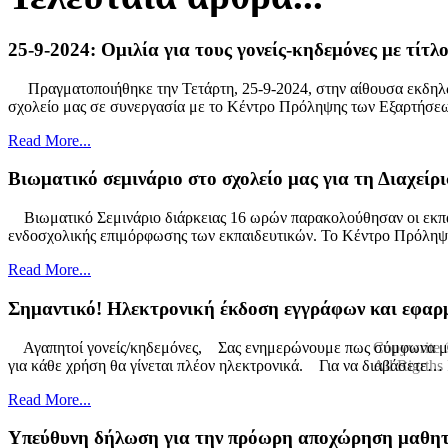
25-9-2024: Ομιλία για τους γονείς-κηδεμόνες με τίτλ
Πραγματοποιήθηκε την Τετάρτη, 25-9-2024, στην αίθουσα εκδηλώσ
σχολείο μας σε συνεργασία με το Κέντρο Πρόληψης των Εξαρτήσ
Read More...
Βιωματικό σεμινάριο στο σχολείο μας για τη Διαχείρ
Βιωματικό Σεμινάριο διάρκειας 16 ωρών παρακολούθησαν οι εκπαιδ
ενδοσχολικής επιμόρφωσης των εκπαιδευτικών. Το Κέντρο Πρόλη
Read More...
Σημαντικό! Ηλεκτρονική έκδοση εγγράφων και εφαρμ
Αγαπητοί γονείς/κηδεμόνες, Σας ενημερώνουμε πως σύμφωνα με τ
Copywrite 
για κάθε χρήση θα γίνεται πλέον ηλεκτρονικά. Για να διαβάσετε…
All Rigrths
Σχεδιασμός-υλοποίηση ιστότοπου:
ΚΑΦΕΤΖΗΣ ΑΠΟΣΤΟΛΟ
Read More...
Ενημέρωση ιστότοπου:
ΚΟΝΔΥΛΟΠΟΥΛΟΣ ΙΩΑΝΝΗΣ - 
Υπεύθυνη δήλωση για την πρόωρη αποχώρηση μαθητή