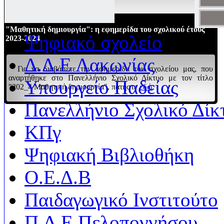
"Μαθητική δημιουργία": η εφημερίδα του σχολικού έτους
Ψηφιακό σχολείο
2023-2024
Δ.Δ.Ε Λακωνίας
Για να διαβάσετε την εφημερίδα του σχολείου μας, που
αναρτήθηκε στο Πανελλήνιο Σχολικό Δίκτυο με τον τίτλο
Υπουργείο Παδείας
"202_4 Μαθητική δημιουργία", πατήστε
εδώ
.
Πανελλήνιο Σχολικό Δίκ
ΚΠγ
Ψηφιακή Βιβλιοθήκη
Ο.Ε.Δ.Β
Παιδαγωγικό Ινστιτούτο
Π.Δ.Ε Πελοποννήσου