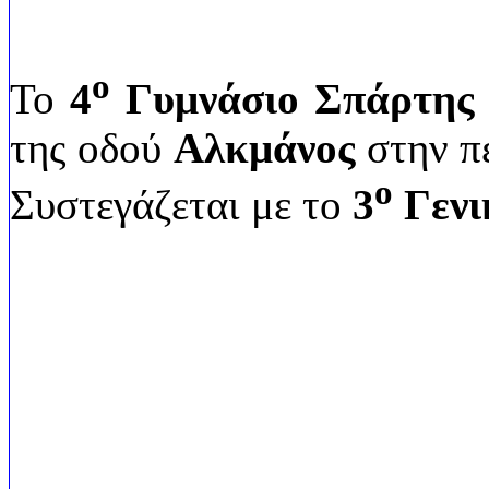
ο
Το
4
Γυμνάσιο Σπάρτης 
της οδού
Αλκμάνος
στην π
ο
Συστεγάζεται με το
3
Γενι