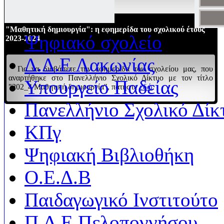
"Μαθητική δημιουργία": η εφημερίδα του σχολικού έτους
Ψηφιακό σχολείο
2023-2024
Δ.Δ.Ε Λακωνίας
Για να διαβάσετε την εφημερίδα του σχολείου μας, που
αναρτήθηκε στο Πανελλήνιο Σχολικό Δίκτυο με τον τίτλο
Υπουργείο Παδείας
"202_4 Μαθητική δημιουργία", πατήστε
εδώ
.
Πανελλήνιο Σχολικό Δίκ
ΚΠγ
Ψηφιακή Βιβλιοθήκη
Ο.Ε.Δ.Β
Παιδαγωγικό Ινστιτούτο
Π.Δ.Ε Πελοποννήσου