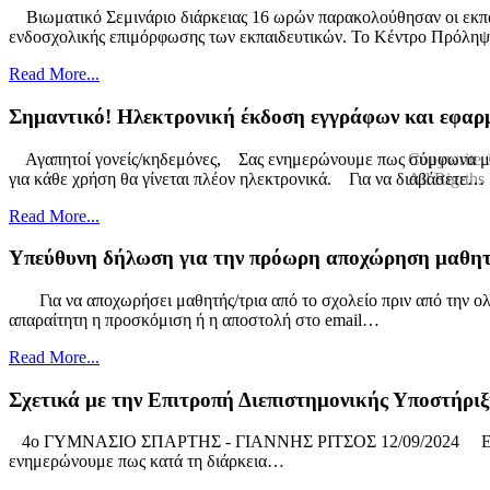
Βιωματικό Σεμινάριο διάρκειας 16 ωρών παρακολούθησαν οι εκπαιδ
ενδοσχολικής επιμόρφωσης των εκπαιδευτικών. Το Κέντρο Πρόλη
Read More...
Σημαντικό! Ηλεκτρονική έκδοση εγγράφων και εφαρμ
Αγαπητοί γονείς/κηδεμόνες, Σας ενημερώνουμε πως σύμφωνα με τ
Copywrite 
για κάθε χρήση θα γίνεται πλέον ηλεκτρονικά. Για να διαβάσετε…
All Rigrths
Σχεδιασμός-υλοποίηση ιστότοπου:
ΚΑΦΕΤΖΗΣ ΑΠΟΣΤΟΛΟ
Read More...
Ενημέρωση ιστότοπου:
ΚΟΝΔΥΛΟΠΟΥΛΟΣ ΙΩΑΝΝΗΣ - 
Υπεύθυνη δήλωση για την πρόωρη αποχώρηση μαθητή
Για να αποχωρήσει μαθητής/τρια από το σχολείο πριν από την ολ
απαραίτητη η προσκόμιση ή η αποστολή στο email…
Read More...
Σχετικά με την Επιτροπή Διεπιστημονικής Υποστήριξη
4ο ΓΥΜΝΑΣΙΟ ΣΠΑΡΤΗΣ - ΓΙΑΝΝΗΣ ΡΙΤΣΟΣ 12/09/2024 
ενημερώνουμε πως κατά τη διάρκεια…