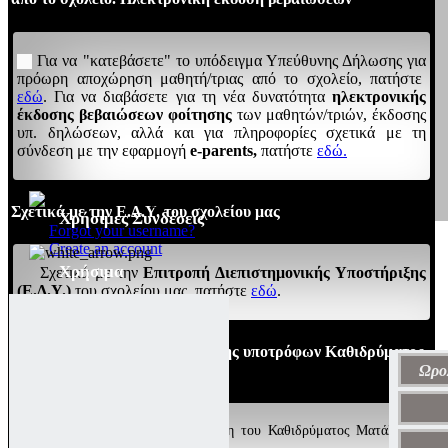
Για να "κατεβάσετε" το υπόδειγμα Υπεύθυνης Δήλωσης για
πρόωρη αποχώρηση μαθητή/τριας από το σχολείο, πατήστε
εδώ
. Για να διαβάσετε για τη νέα δυνατότητα
ηλεκτρονικής
έκδοσης βεβαιώσεων φοίτησης
των μαθητών/τριών, έκδοσης
υπ. δηλώσεων, αλλά και για πληροφορίες σχετικά με τη
σύνδεση με την εφαρμογή
e-parents,
πατήστε
εδώ.
Σχετικά με την Ε.Δ.Υ. του σχολείου μας
Χρήσιμες Συνδέσεις
Forgot your username?
Create an account
Χρήσιμα
Σχετικά με την
Επιτροπή Διεπιστημονικής Υποστήριξης
(Ε.Δ.Υ.)
του σχολείου μας, πατήστε
εδώ
.
4/9/2024: Προκήρυξη πρόσληψης υποτρόφων Καθιδρύματος
Ματάλα
Ωρο
Για να διαβάσετε την προκήρυξη του Καθιδρύματος Ματάλα για
πρόσληψη υποτρόφων, πατήστε
εδώ