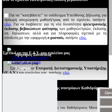
Για να "κατεβάσετε" το υπόδειγμα Υπεύθυνης Δήλωσης για
πρόωρη αποχώρηση μαθητή/τριας από το σχολείο, πατήστε
εδώ
. Για να διαβάσετε για τη νέα δυνατότητα
ηλεκτρονικής
έκδοσης βεβαιώσεων φοίτησης
των μαθητών/τριών, έκδοσης
υπ. δηλώσεων, αλλά και για πληροφορίες σχετικά με τη
σύνδεση με την εφαρμογή
e-parents,
πατήστε
εδώ.
Σχετικά με την Ε.Δ.Υ. του σχολείου μας
Χρήσιμες Συνδέσεις
Forgot your username?
Create an account
Χρήσιμα
Σχετικά με την
Επιτροπή Διεπιστημονικής Υποστήριξης
(Ε.Δ.Υ.)
του σχολείου μας, πατήστε
εδώ
.
4/9/2024: Προκήρυξη πρόσληψης υποτρόφων Καθιδρύματος
Ματάλα
Ωρο
Για να διαβάσετε την προκήρυξη του Καθιδρύματος Ματάλα για
πρόσληψη υποτρόφων, πατήστε
εδώ