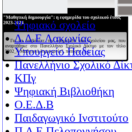
"Μαθητική δημιουργία": η εφημερίδα του σχολικού έτους
Ψηφιακό σχολείο
2023-2024
Δ.Δ.Ε Λακωνίας
Για να διαβάσετε την εφημερίδα του σχολείου μας, που
αναρτήθηκε στο Πανελλήνιο Σχολικό Δίκτυο με τον τίτλο
Υπουργείο Παδείας
"202_4 Μαθητική δημιουργία", πατήστε
εδώ
.
Πανελλήνιο Σχολικό Δίκ
ΚΠγ
Ψηφιακή Βιβλιοθήκη
Ο.Ε.Δ.Β
Παιδαγωγικό Ινστιτούτο
Π.Δ.Ε Πελοποννήσου