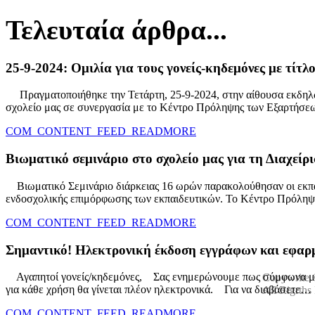
Τελευταία άρθρα...
25-9-2024: Ομιλία για τους γονείς-κηδεμόνες με τίτλ
Πραγματοποιήθηκε την Τετάρτη, 25-9-2024, στην αίθουσα εκδηλώσ
σχολείο μας σε συνεργασία με το Κέντρο Πρόληψης των Εξαρτήσ
COM_CONTENT_FEED_READMORE
Βιωματικό σεμινάριο στο σχολείο μας για τη Διαχείρ
Βιωματικό Σεμινάριο διάρκειας 16 ωρών παρακολούθησαν οι εκπαιδ
ενδοσχολικής επιμόρφωσης των εκπαιδευτικών. Το Κέντρο Πρόλη
COM_CONTENT_FEED_READMORE
Σημαντικό! Ηλεκτρονική έκδοση εγγράφων και εφαρμ
Αγαπητοί γονείς/κηδεμόνες, Σας ενημερώνουμε πως σύμφωνα με τ
Copywrite 
για κάθε χρήση θα γίνεται πλέον ηλεκτρονικά. Για να διαβάσετε…
All Rigrths
Σχεδιασμός-υλοποίηση ιστότοπου:
ΚΑΦΕΤΖΗΣ ΑΠΟΣΤΟΛΟ
COM_CONTENT_FEED_READMORE