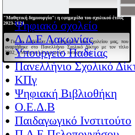
"Μαθητική δημιουργία": η εφημερίδα του σχολικού έτους
Ψηφιακό σχολείο
2023-2024
Δ.Δ.Ε Λακωνίας
Για να διαβάσετε την εφημερίδα του σχολείου μας, που
αναρτήθηκε στο Πανελλήνιο Σχολικό Δίκτυο με τον τίτλο
Υπουργείο Παδείας
"202_4 Μαθητική δημιουργία", πατήστε
εδώ
.
Πανελλήνιο Σχολικό Δίκ
ΚΠγ
Ψηφιακή Βιβλιοθήκη
Ο.Ε.Δ.Β
Παιδαγωγικό Ινστιτούτο
Π.Δ.Ε Πελοποννήσου