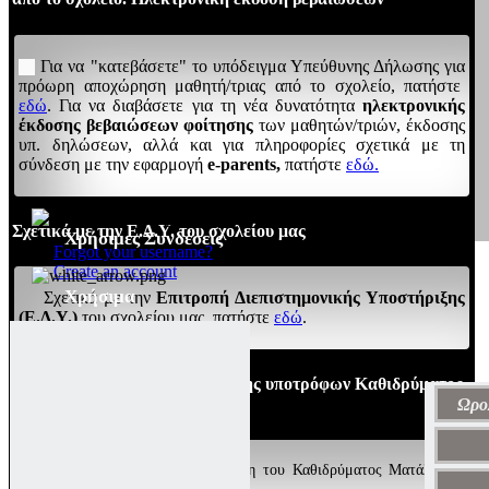
Για να "κατεβάσετε" το υπόδειγμα Υπεύθυνης Δήλωσης για
πρόωρη αποχώρηση μαθητή/τριας από το σχολείο, πατήστε
εδώ
. Για να διαβάσετε για τη νέα δυνατότητα
ηλεκτρονικής
έκδοσης βεβαιώσεων φοίτησης
των μαθητών/τριών, έκδοσης
υπ. δηλώσεων, αλλά και για πληροφορίες σχετικά με τη
σύνδεση με την εφαρμογή
e-parents,
πατήστε
εδώ.
Σχετικά με την Ε.Δ.Υ. του σχολείου μας
Χρήσιμες Συνδέσεις
Forgot your username?
Create an account
Χρήσιμα
Σχετικά με την
Επιτροπή Διεπιστημονικής Υποστήριξης
(Ε.Δ.Υ.)
του σχολείου μας, πατήστε
εδώ
.
4/9/2024: Προκήρυξη πρόσληψης υποτρόφων Καθιδρύματος
Ματάλα
Ωρο
Για να διαβάσετε την προκήρυξη του Καθιδρύματος Ματάλα για
πρόσληψη υποτρόφων, πατήστε
εδώ