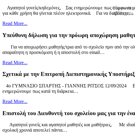
Αγαπητοί γονείς/κηδεμόνες, Σας ενημερώνουμε πως σύμφωνα με τ
Copywrite 
για κάθε χρήση θα γίνεται πλέον ηλεκτρονικά. Για να διαβάσετε…
All Rigrths
Σχεδιασμός-υλοποίηση ιστότοπου:
ΚΑΦΕΤΖΗΣ ΑΠΟΣΤΟΛΟ
Read More...
Ενημέρωση ιστότοπου:
ΚΟΝΔΥΛΟΠΟΥΛΟΣ ΙΩΑΝΝΗΣ - 
Υπεύθυνη δήλωση για την πρόωρη αποχώρηση μαθητή
Για να αποχωρήσει μαθητής/τρια από το σχολείο πριν από την ολ
απαραίτητη η προσκόμιση ή η αποστολή στο email…
Read More...
Σχετικά με την Επιτροπή Διεπιστημονικής Υποστήριξη
4ο ΓΥΜΝΑΣΙΟ ΣΠΑΡΤΗΣ - ΓΙΑΝΝΗΣ ΡΙΤΣΟΣ 12/09/2024 
ενημερώνουμε πως κατά τη διάρκεια…
Read More...
Επιστολή του Διευθυντή του σχολείου μας για την έν
Αγαπητοί γονείς και αγαπητοί μαθητές και μαθήτριες, Με ιδιαίτ
σχολική χρονιά αποτελεί πάντα…