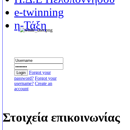
e-twinning
η-Τάξη
Συνδεθείτε
Forgot your
Login
password?
Forgot your
username?
Create an
account
Στοιχεία επικοινωνίας